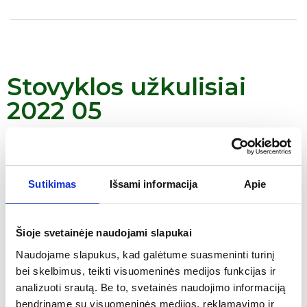
Stovyklos užkulisiai
2022 05
Sutikimas
Išsami informacija
Apie
Šioje svetainėje naudojami slapukai
Naudojame slapukus, kad galėtume suasmeninti turinį
bei skelbimus, teikti visuomeninės medijos funkcijas ir
analizuoti srautą. Be to, svetainės naudojimo informaciją
Nesumeluotos
bendriname su visuomeninės medijos, reklamavimo ir