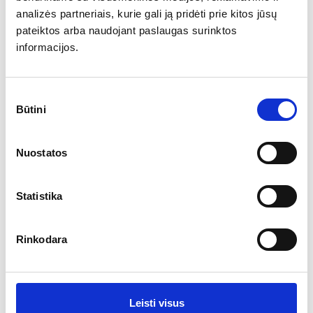
analizės partneriais, kurie gali ją pridėti prie kitos jūsų
emocijos 2021 09
pateiktos arba naudojant paslaugas surinktos
informacijos.
Sutikimo
Būtini
pasirinkimas
Nuostatos
Statistika
RNA Open 2021
Rinkodara
Lithuania U14 turnyras
Leisti visus